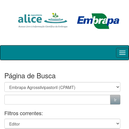
Skip
navigation
Página de Busca
Filtros correntes: