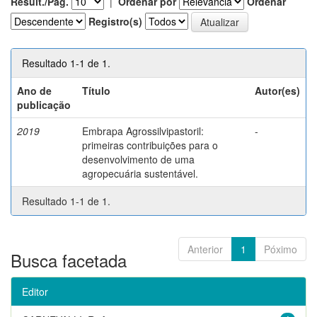
Result./Pág.
|
Ordenar por
Ordenar
Registro(s)
Resultado 1-1 de 1.
Ano de
Título
Autor(es)
publicação
2019
Embrapa Agrossilvipastoril:
-
primeiras contribuições para o
desenvolvimento de uma
agropecuária sustentável.
Resultado 1-1 de 1.
Anterior
1
Póximo
Busca facetada
Editor