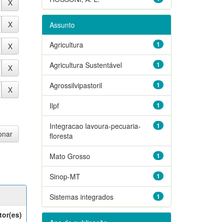
Assunto
Agricultura
1
Agricultura Sustentável
1
Agrossilvipastoril
1
Ilpf
1
Integracao lavoura-pecuaria-
1
floresta
Mato Grosso
1
Sinop-MT
1
Sistemas integrados
1
tor(es)