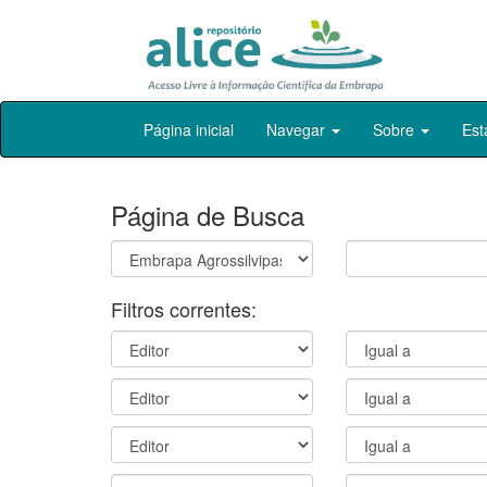
Skip
Página inicial
Navegar
Sobre
Est
navigation
Página de Busca
Filtros correntes: