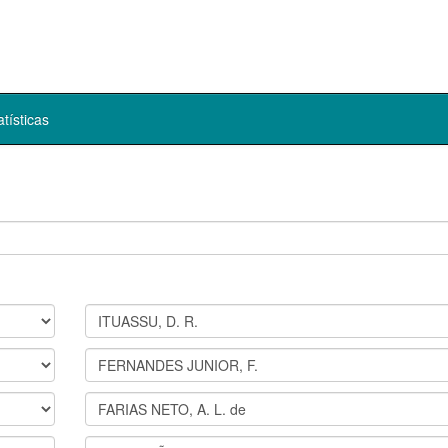
atísticas