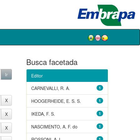
Busca facetada
Editor
CARNEVALLI, R. A.
1
HOOGERHEIDE, E. S. S.
1
IKEDA, F. S.
1
NASCIMENTO, A. F. do
1
ROSSONI, A. L.
1