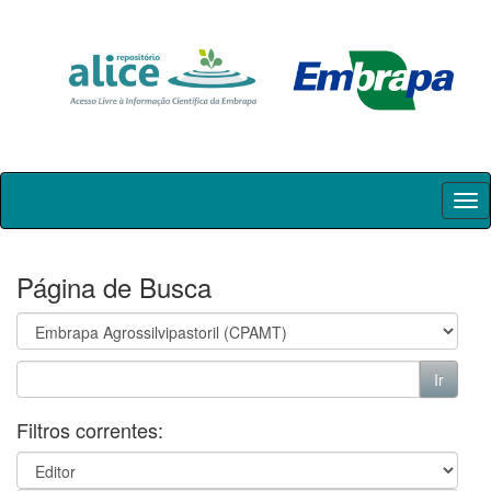
Skip
navigation
Página de Busca
Filtros correntes: