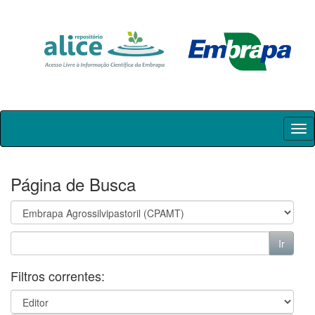
Skip
navigation
Página de Busca
Filtros correntes: