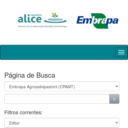
Skip
navigation
Página de Busca
Filtros correntes: