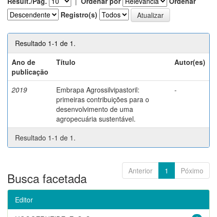
Result./Pág.
|
Ordenar por
Ordenar
Registro(s)
Resultado 1-1 de 1.
Ano de
Título
Autor(es)
publicação
2019
Embrapa Agrossilvipastoril:
-
primeiras contribuições para o
desenvolvimento de uma
agropecuária sustentável.
Resultado 1-1 de 1.
Anterior
1
Póximo
Busca facetada
Editor