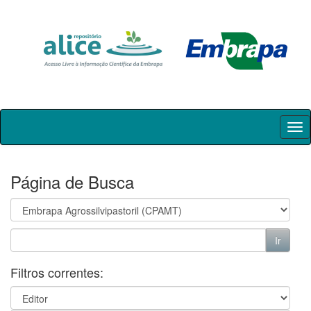
Skip
navigation
Página de Busca
Filtros correntes: