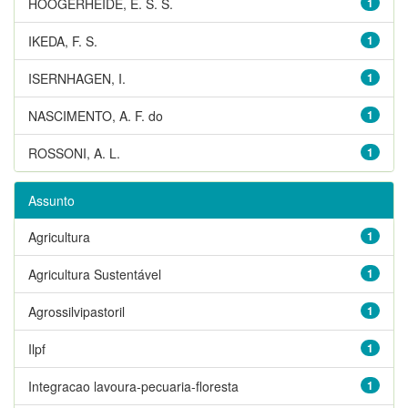
HOOGERHEIDE, E. S. S.
1
IKEDA, F. S.
1
ISERNHAGEN, I.
1
NASCIMENTO, A. F. do
1
ROSSONI, A. L.
1
Assunto
Agricultura
1
Agricultura Sustentável
1
Agrossilvipastoril
1
Ilpf
1
Integracao lavoura-pecuaria-floresta
1