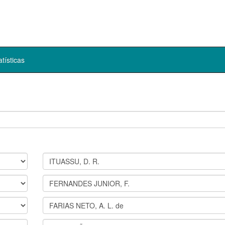
atísticas