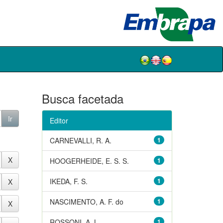
Busca facetada
Editor
CARNEVALLI, R. A.
1
HOOGERHEIDE, E. S. S.
1
IKEDA, F. S.
1
NASCIMENTO, A. F. do
1
ROSSONI, A. L.
1