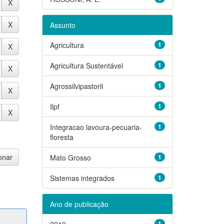
Assunto
Agricultura
1
Agricultura Sustentável
1
Agrossilvipastoril
1
Ilpf
1
Integracao lavoura-pecuaria-
1
floresta
Mato Grosso
1
Sistemas integrados
1
Ano de publicação
2019
1