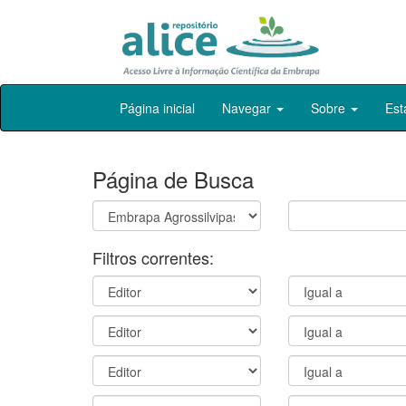
Skip
Página inicial
Navegar
Sobre
Est
navigation
Página de Busca
Filtros correntes: