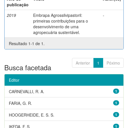
publicação
2019
Embrapa Agrossilvipastoril:
-
primeiras contribuições para o
desenvolvimento de uma
agropecuária sustentável.
Resultado 1-1 de 1.
Anterior
1
Póximo
Busca facetada
Editor
CARNEVALLI, R. A.
1
FARIA, G. R.
1
HOOGERHEIDE, E. S. S.
1
IKEDA, F. S.
1