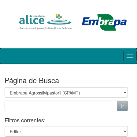
Skip
navigation
Página de Busca
Filtros correntes: