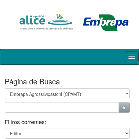
Skip
navigation
Página de Busca
Filtros correntes: