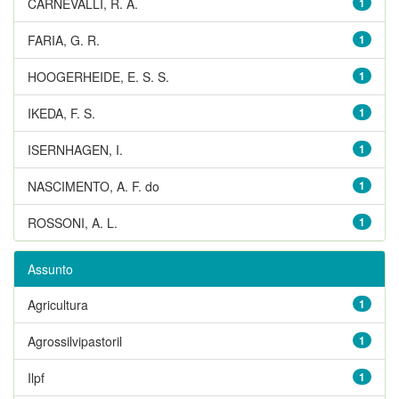
CARNEVALLI, R. A.
1
FARIA, G. R.
1
HOOGERHEIDE, E. S. S.
1
IKEDA, F. S.
1
ISERNHAGEN, I.
1
NASCIMENTO, A. F. do
1
ROSSONI, A. L.
1
Assunto
Agricultura
1
Agrossilvipastoril
1
Ilpf
1