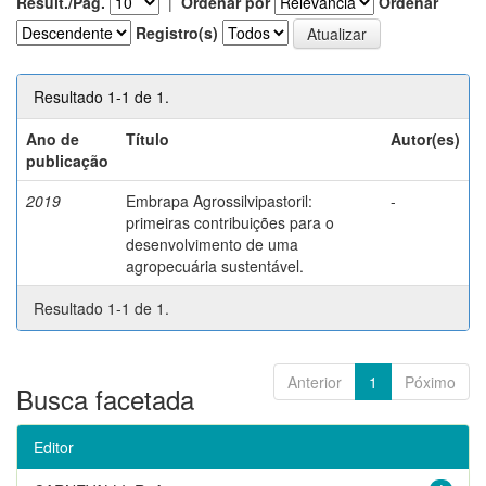
Result./Pág.
|
Ordenar por
Ordenar
Registro(s)
Resultado 1-1 de 1.
Ano de
Título
Autor(es)
publicação
2019
Embrapa Agrossilvipastoril:
-
primeiras contribuições para o
desenvolvimento de uma
agropecuária sustentável.
Resultado 1-1 de 1.
Anterior
1
Póximo
Busca facetada
Editor