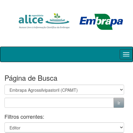
Skip
navigation
Página de Busca
Filtros correntes: