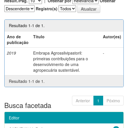
Result./Pág.
|
Ordenar por
Ordenar
Registro(s)
Resultado 1-1 de 1.
Ano de
Título
Autor(es)
publicação
2019
Embrapa Agrossilvipastoril:
-
primeiras contribuições para o
desenvolvimento de uma
agropecuária sustentável.
Resultado 1-1 de 1.
Anterior
1
Póximo
Busca facetada
Editor