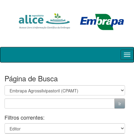
Skip
navigation
Página de Busca
Filtros correntes: