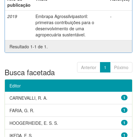
publicação
2019
Embrapa Agrossilvipastoril:
-
primeiras contribuições para o
desenvolvimento de uma
agropecuária sustentável.
Resultado 1-1 de 1.
Anterior
1
Póximo
Busca facetada
Editor
CARNEVALLI, R. A.
1
FARIA, G. R.
1
HOOGERHEIDE, E. S. S.
1
IKEDA, F. S.
1