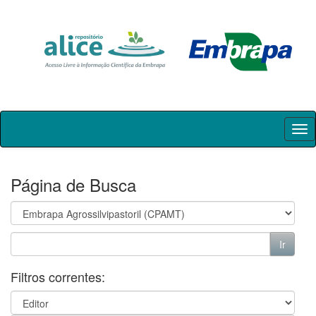
Skip
navigation
Página de Busca
Filtros correntes: