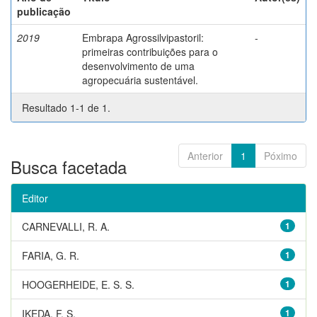
publicação
2019
Embrapa Agrossilvipastoril:
-
primeiras contribuições para o
desenvolvimento de uma
agropecuária sustentável.
Resultado 1-1 de 1.
Anterior
1
Póximo
Busca facetada
Editor
CARNEVALLI, R. A.
1
FARIA, G. R.
1
HOOGERHEIDE, E. S. S.
1
IKEDA, F. S.
1