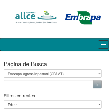
Skip
navigation
Página de Busca
Filtros correntes: