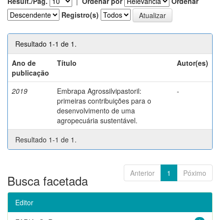
Result./Pág.
|
Ordenar por
Ordenar
Registro(s)
Resultado 1-1 de 1.
Ano de
Título
Autor(es)
publicação
2019
Embrapa Agrossilvipastoril:
-
primeiras contribuições para o
desenvolvimento de uma
agropecuária sustentável.
Resultado 1-1 de 1.
Anterior
1
Póximo
Busca facetada
Editor