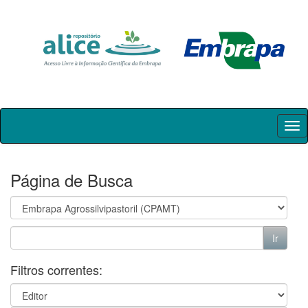
Skip
navigation
Página de Busca
Filtros correntes: