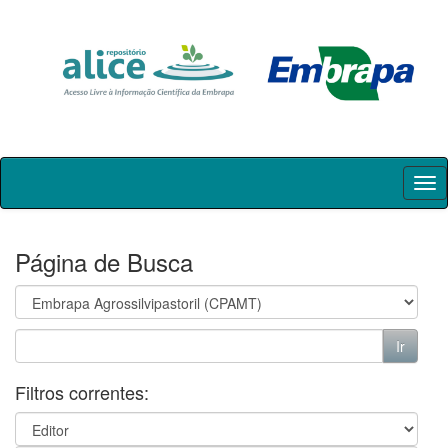
Skip
navigation
Página de Busca
Filtros correntes: