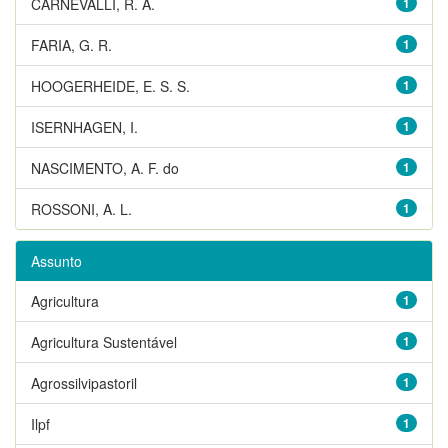
CARNEVALLI, R. A.
1
FARIA, G. R.
1
HOOGERHEIDE, E. S. S.
1
ISERNHAGEN, I.
1
NASCIMENTO, A. F. do
1
ROSSONI, A. L.
1
Assunto
Agricultura
1
Agricultura Sustentável
1
Agrossilvipastoril
1
Ilpf
1