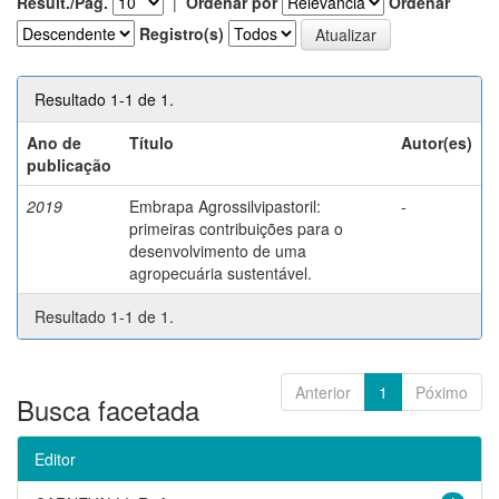
Result./Pág.
|
Ordenar por
Ordenar
Registro(s)
Resultado 1-1 de 1.
Ano de
Título
Autor(es)
publicação
2019
Embrapa Agrossilvipastoril:
-
primeiras contribuições para o
desenvolvimento de uma
agropecuária sustentável.
Resultado 1-1 de 1.
Anterior
1
Póximo
Busca facetada
Editor