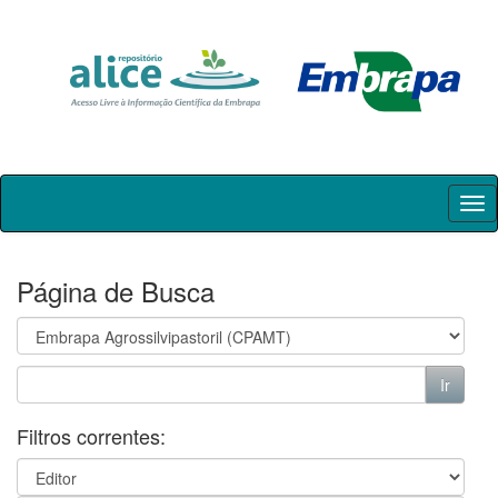
Skip
navigation
Página de Busca
Filtros correntes: