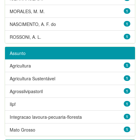
MORALES, M. M.
1
NASCIMENTO, A. F. do
1
ROSSONI, A. L.
1
Assunto
Agricultura
1
Agricultura Sustentável
1
Agrossilvipastoril
1
Ilpf
1
Integracao lavoura-pecuaria-floresta
1
Mato Grosso
1