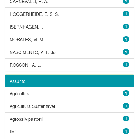
CARNEVALLI, R. A.
1
HOOGERHEIDE, E. S. S.
1
ISERNHAGEN, I.
1
MORALES, M. M.
1
NASCIMENTO, A. F. do
1
ROSSONI, A. L.
1
Assunto
Agricultura
1
Agricultura Sustentável
1
Agrossilvipastoril
1
Ilpf
1