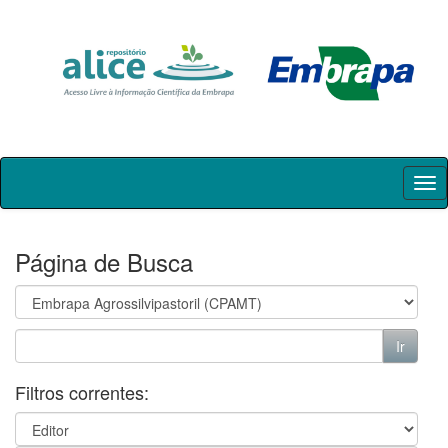
Skip
navigation
Página de Busca
Filtros correntes: