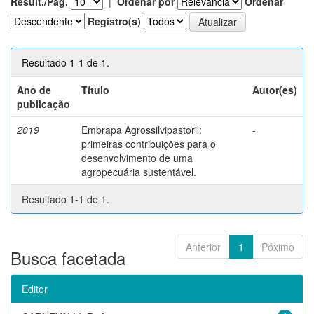
Result./Pág.
|
Ordenar por
Ordenar
Registro(s)
Resultado 1-1 de 1.
Ano de
Título
Autor(es)
publicação
2019
Embrapa Agrossilvipastoril:
-
primeiras contribuições para o
desenvolvimento de uma
agropecuária sustentável.
Resultado 1-1 de 1.
Anterior
1
Póximo
Busca facetada
Editor