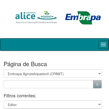
Skip
navigation
Página de Busca
Filtros correntes: