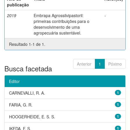
publicação
2019
Embrapa Agrossilvipastoril:
-
primeiras contribuições para o
desenvolvimento de uma
agropecuária sustentável.
Resultado 1-1 de 1.
Anterior
1
Póximo
Busca facetada
Editor
CARNEVALLI, R. A.
1
FARIA, G. R.
1
HOOGERHEIDE, E. S. S.
1
IKEDA, F. S.
1