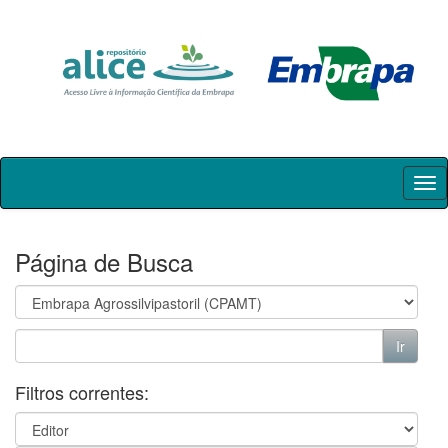
Skip
navigation
Página de Busca
Filtros correntes: