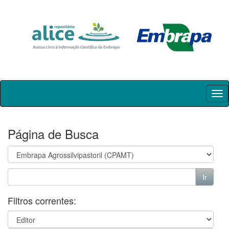
Skip
navigation
Página de Busca
Filtros correntes: