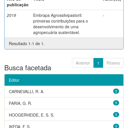
publicação
2019
Embrapa Agrossilvipastoril:
-
primeiras contribuições para o
desenvolvimento de uma
agropecuária sustentável.
Resultado 1-1 de 1.
Anterior
1
Póximo
Busca facetada
Editor
CARNEVALLI, R. A.
1
FARIA, G. R.
1
HOOGERHEIDE, E. S. S.
1
IKEDA, F. S.
1