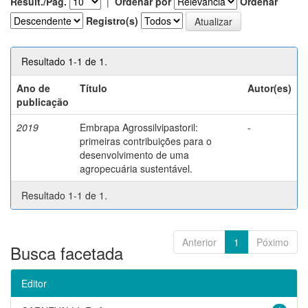
Result./Pág.
|
Ordenar por
Ordenar
Registro(s)
Resultado 1-1 de 1.
Ano de
Título
Autor(es)
publicação
2019
Embrapa Agrossilvipastoril:
-
primeiras contribuições para o
desenvolvimento de uma
agropecuária sustentável.
Resultado 1-1 de 1.
Anterior
1
Póximo
Busca facetada
Editor