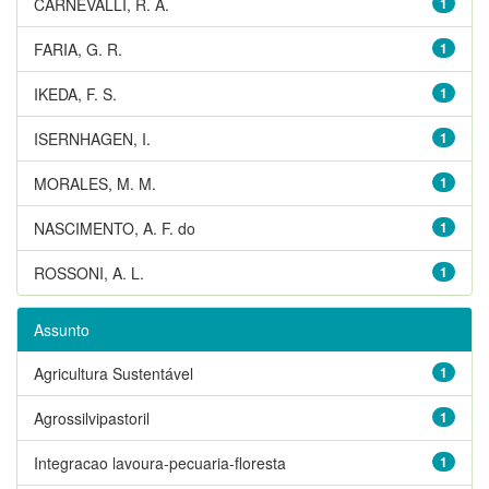
CARNEVALLI, R. A.
1
FARIA, G. R.
1
IKEDA, F. S.
1
ISERNHAGEN, I.
1
MORALES, M. M.
1
NASCIMENTO, A. F. do
1
ROSSONI, A. L.
1
Assunto
Agricultura Sustentável
1
Agrossilvipastoril
1
Integracao lavoura-pecuaria-floresta
1