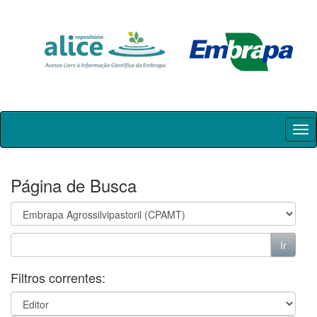
Skip
navigation
Página de Busca
Filtros correntes: