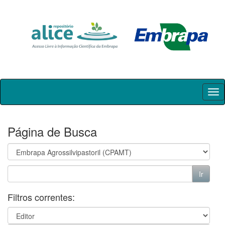
Skip
navigation
Página de Busca
Filtros correntes: