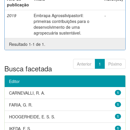
publicação
2019
Embrapa Agrossilvipastoril:
-
primeiras contribuições para o
desenvolvimento de uma
agropecuária sustentável.
Resultado 1-1 de 1.
Anterior
1
Póximo
Busca facetada
Editor
CARNEVALLI, R. A.
1
FARIA, G. R.
1
HOOGERHEIDE, E. S. S.
1
IKEDA, F. S.
1