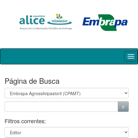
Skip
navigation
Página de Busca
Filtros correntes: