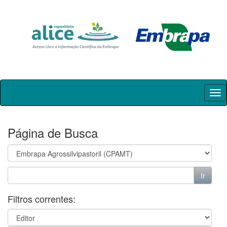
Skip
navigation
Página de Busca
Filtros correntes: