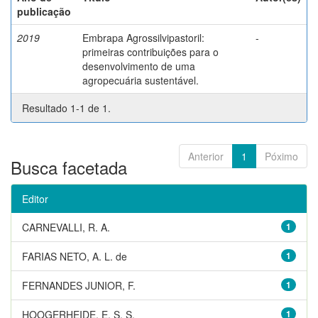
publicação
2019
Embrapa Agrossilvipastoril:
-
primeiras contribuições para o
desenvolvimento de uma
agropecuária sustentável.
Resultado 1-1 de 1.
Anterior
1
Póximo
Busca facetada
Editor
CARNEVALLI, R. A.
1
FARIAS NETO, A. L. de
1
FERNANDES JUNIOR, F.
1
HOOGERHEIDE, E. S. S.
1