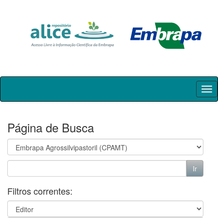
Skip
navigation
Página de Busca
Filtros correntes: