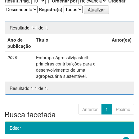
Result./Pág.
|
Ordenar por
Ordenar
Registro(s)
Resultado 1-1 de 1.
Ano de
Título
Autor(es)
publicação
2019
Embrapa Agrossilvipastoril:
-
primeiras contribuições para o
desenvolvimento de uma
agropecuária sustentável.
Resultado 1-1 de 1.
Anterior
1
Póximo
Busca facetada
Editor