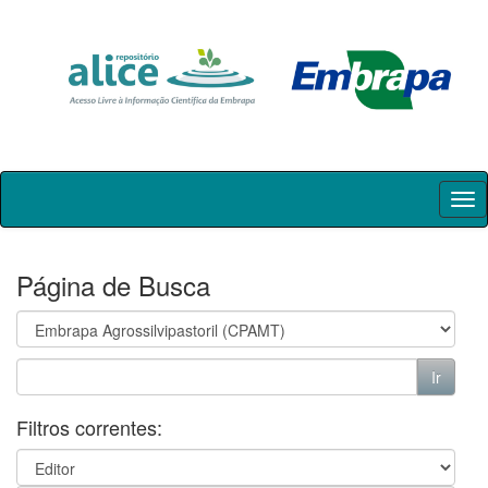
Skip
navigation
Página de Busca
Filtros correntes: