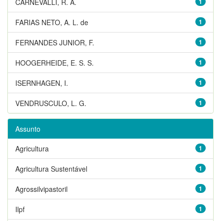
CARNEVALLI, R. A.
1
FARIAS NETO, A. L. de
1
FERNANDES JUNIOR, F.
1
HOOGERHEIDE, E. S. S.
1
ISERNHAGEN, I.
1
VENDRUSCULO, L. G.
1
Assunto
Agricultura
1
Agricultura Sustentável
1
Agrossilvipastoril
1
Ilpf
1