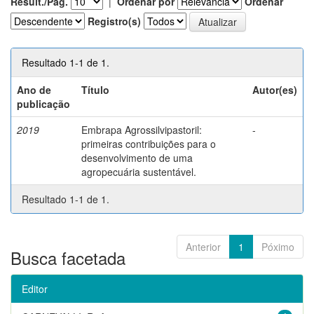
Result./Pág.
|
Ordenar por
Ordenar
Registro(s)
Resultado 1-1 de 1.
Ano de
Título
Autor(es)
publicação
2019
Embrapa Agrossilvipastoril:
-
primeiras contribuições para o
desenvolvimento de uma
agropecuária sustentável.
Resultado 1-1 de 1.
Anterior
1
Póximo
Busca facetada
Editor