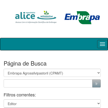
Skip
navigation
Página de Busca
Filtros correntes: