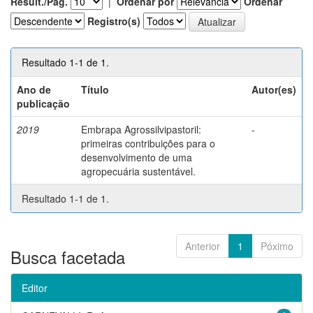
Result./Pág.
|
Ordenar por
Ordenar
Registro(s)
Resultado 1-1 de 1.
Ano de
Título
Autor(es)
publicação
2019
Embrapa Agrossilvipastoril:
-
primeiras contribuições para o
desenvolvimento de uma
agropecuária sustentável.
Resultado 1-1 de 1.
Anterior
1
Póximo
Busca facetada
Editor