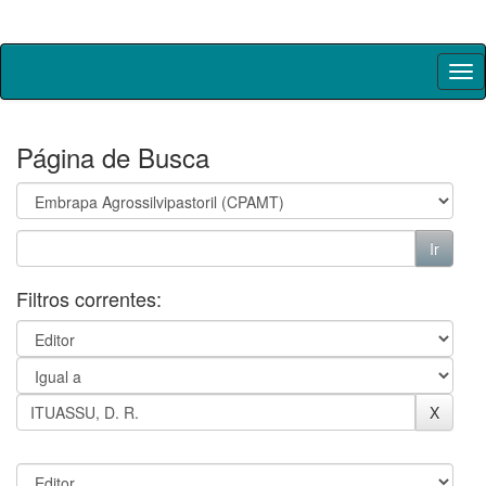
Skip
navigation
Página de Busca
Filtros correntes: