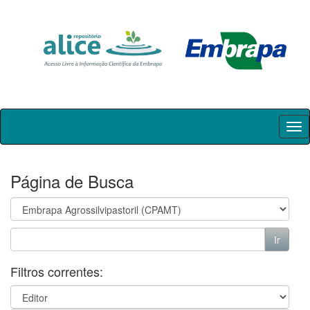
Skip
navigation
Página de Busca
Filtros correntes: