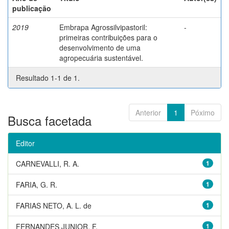
publicação
2019
Embrapa Agrossilvipastoril:
-
primeiras contribuições para o
desenvolvimento de uma
agropecuária sustentável.
Resultado 1-1 de 1.
Anterior
1
Póximo
Busca facetada
Editor
CARNEVALLI, R. A.
1
FARIA, G. R.
1
FARIAS NETO, A. L. de
1
FERNANDES JUNIOR, F.
1