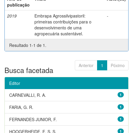
publicação
2019
Embrapa Agrossilvipastoril:
-
primeiras contribuições para o
desenvolvimento de uma
agropecuária sustentável.
Resultado 1-1 de 1.
Anterior
1
Póximo
Busca facetada
Editor
CARNEVALLI, R. A.
1
FARIA, G. R.
1
FERNANDES JUNIOR, F.
1
HOOGERHEIDE, E. S. S.
1