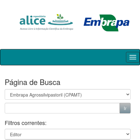
Skip
navigation
Página de Busca
Filtros correntes: