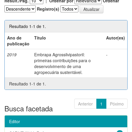
Result./Pág.
|
Ordenar por
Ordenar
Registro(s)
Resultado 1-1 de 1.
Ano de
Título
Autor(es)
publicação
2019
Embrapa Agrossilvipastoril:
-
primeiras contribuições para o
desenvolvimento de uma
agropecuária sustentável.
Resultado 1-1 de 1.
Anterior
1
Póximo
Busca facetada
Editor