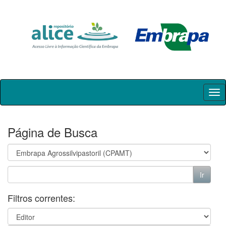
Skip
navigation
Página de Busca
Filtros correntes: