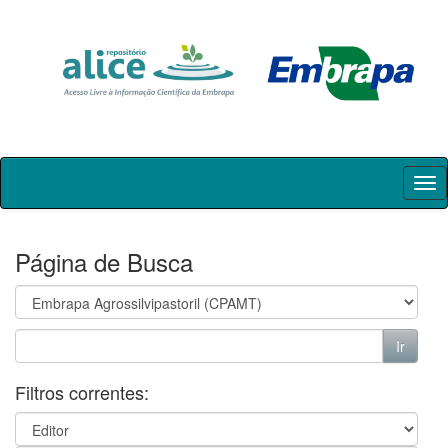
Skip
navigation
Página de Busca
Filtros correntes: