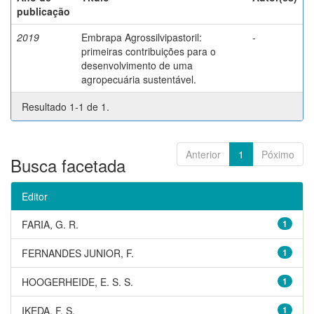
publicação
2019
Embrapa Agrossilvipastoril:
-
primeiras contribuições para o
desenvolvimento de uma
agropecuária sustentável.
Resultado 1-1 de 1.
Anterior
1
Póximo
Busca facetada
Editor
FARIA, G. R.
1
FERNANDES JUNIOR, F.
1
HOOGERHEIDE, E. S. S.
1
IKEDA, F. S.
1