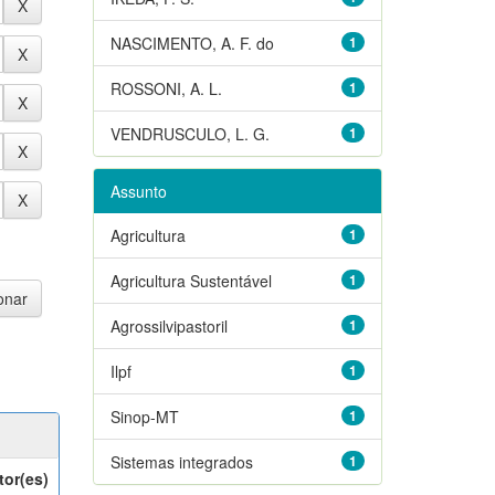
NASCIMENTO, A. F. do
1
ROSSONI, A. L.
1
VENDRUSCULO, L. G.
1
Assunto
Agricultura
1
Agricultura Sustentável
1
Agrossilvipastoril
1
Ilpf
1
Sinop-MT
1
Sistemas integrados
1
tor(es)