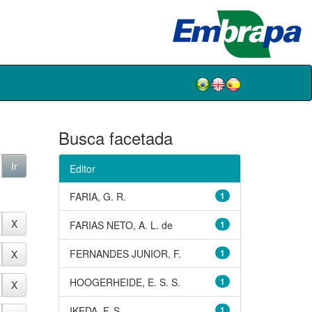
Busca facetada
Editor
FARIA, G. R.
1
FARIAS NETO, A. L. de
1
FERNANDES JUNIOR, F.
1
HOOGERHEIDE, E. S. S.
1
IKEDA, F. S.
1