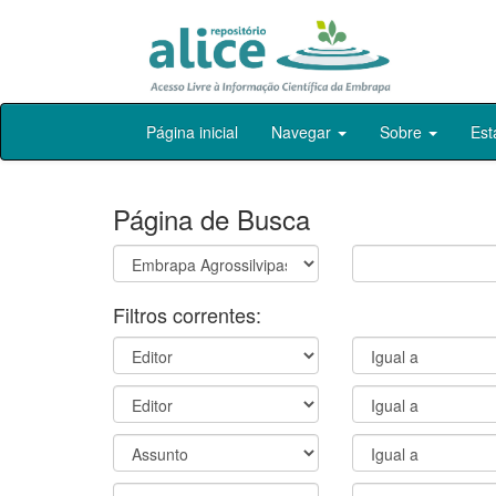
Skip
Página inicial
Navegar
Sobre
Est
navigation
Página de Busca
Filtros correntes: