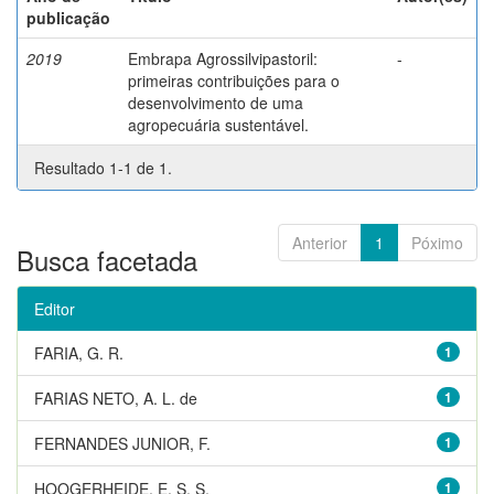
publicação
2019
Embrapa Agrossilvipastoril:
-
primeiras contribuições para o
desenvolvimento de uma
agropecuária sustentável.
Resultado 1-1 de 1.
Anterior
1
Póximo
Busca facetada
Editor
FARIA, G. R.
1
FARIAS NETO, A. L. de
1
FERNANDES JUNIOR, F.
1
HOOGERHEIDE, E. S. S.
1