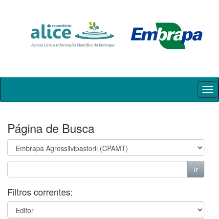
Skip
navigation
Página de Busca
Filtros correntes: