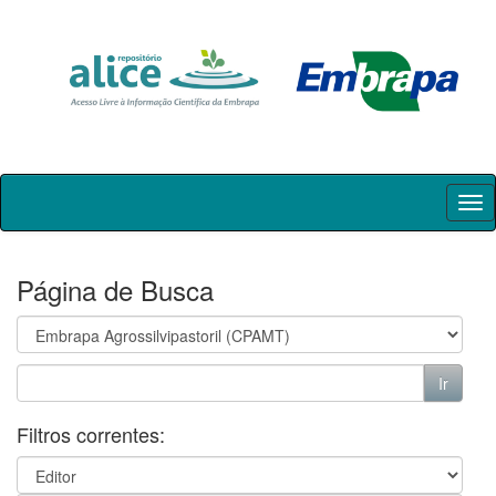
Skip
navigation
Página de Busca
Filtros correntes: