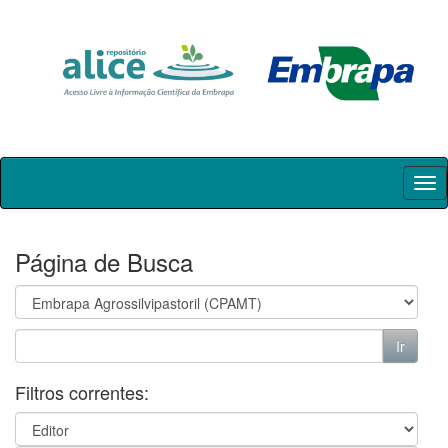
Skip
navigation
Página de Busca
Filtros correntes: