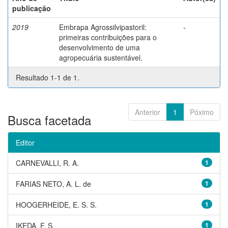
publicação
2019
Embrapa Agrossilvipastoril:
-
primeiras contribuições para o
desenvolvimento de uma
agropecuária sustentável.
Resultado 1-1 de 1.
Anterior
1
Póximo
Busca facetada
Editor
CARNEVALLI, R. A.
1
FARIAS NETO, A. L. de
1
HOOGERHEIDE, E. S. S.
1
IKEDA, F. S.
1