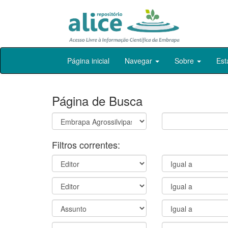
Skip
Página inicial
Navegar
Sobre
Est
navigation
Página de Busca
Filtros correntes: