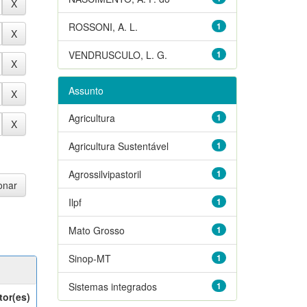
ROSSONI, A. L.
1
VENDRUSCULO, L. G.
1
Assunto
Agricultura
1
Agricultura Sustentável
1
Agrossilvipastoril
1
Ilpf
1
Mato Grosso
1
Sinop-MT
1
Sistemas integrados
1
tor(es)