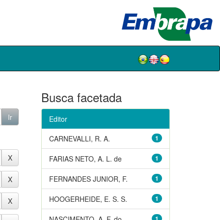
Busca facetada
Editor
CARNEVALLI, R. A.
1
FARIAS NETO, A. L. de
1
FERNANDES JUNIOR, F.
1
HOOGERHEIDE, E. S. S.
1
NASCIMENTO, A. F. do
1