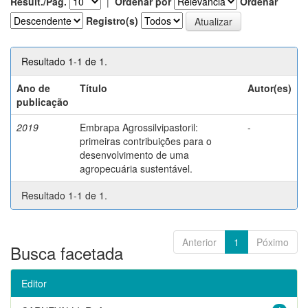
Result./Pág.
|
Ordenar por
Ordenar
Registro(s)
Resultado 1-1 de 1.
Ano de
Título
Autor(es)
publicação
2019
Embrapa Agrossilvipastoril:
-
primeiras contribuições para o
desenvolvimento de uma
agropecuária sustentável.
Resultado 1-1 de 1.
Anterior
1
Póximo
Busca facetada
Editor