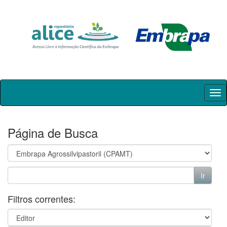
Skip
navigation
Página de Busca
Filtros correntes: