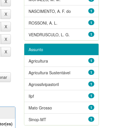
NASCIMENTO, A. F. do
1
ROSSONI, A. L.
1
VENDRUSCULO, L. G.
1
Assunto
Agricultura
1
Agricultura Sustentável
1
Agrossilvipastoril
1
Ilpf
1
Mato Grosso
1
Sinop-MT
1
tor(es)