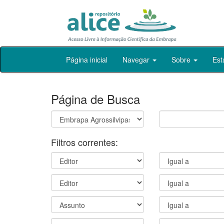
Skip
Página inicial
Navegar
Sobre
Est
navigation
Página de Busca
Filtros correntes: