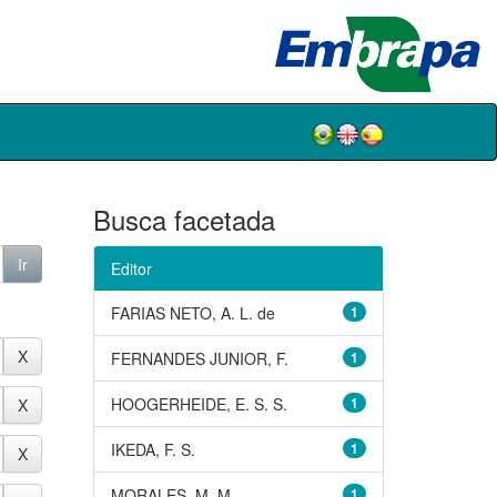
Busca facetada
Editor
FARIAS NETO, A. L. de
1
FERNANDES JUNIOR, F.
1
HOOGERHEIDE, E. S. S.
1
IKEDA, F. S.
1
MORALES, M. M.
1