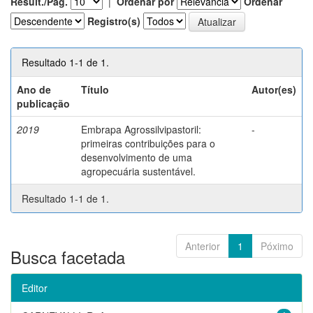
Result./Pág.
|
Ordenar por
Ordenar
Registro(s)
Resultado 1-1 de 1.
Ano de
Título
Autor(es)
publicação
2019
Embrapa Agrossilvipastoril:
-
primeiras contribuições para o
desenvolvimento de uma
agropecuária sustentável.
Resultado 1-1 de 1.
Anterior
1
Póximo
Busca facetada
Editor