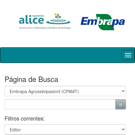
Skip
navigation
Página de Busca
Filtros correntes: