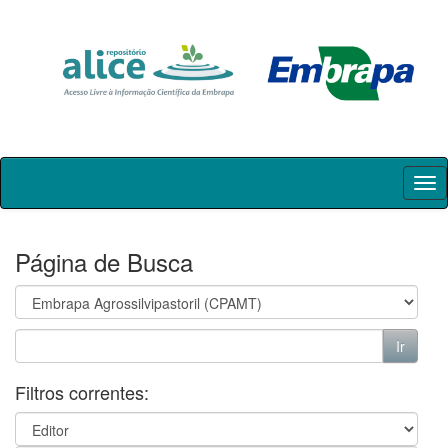
Skip
navigation
Página de Busca
Filtros correntes: