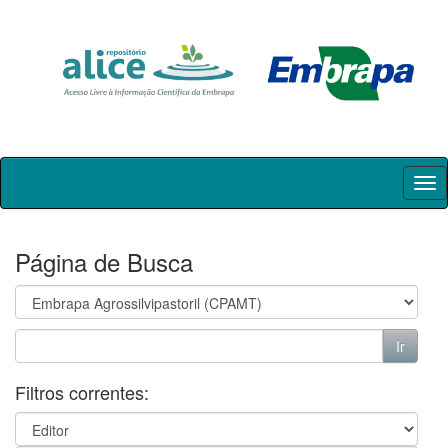
Skip
navigation
Página de Busca
Filtros correntes: