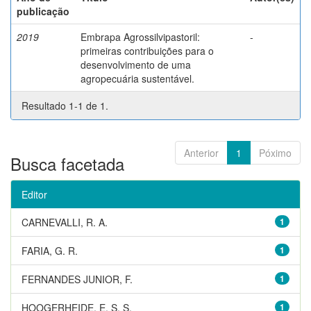
publicação
2019
Embrapa Agrossilvipastoril:
-
primeiras contribuições para o
desenvolvimento de uma
agropecuária sustentável.
Resultado 1-1 de 1.
Anterior
1
Póximo
Busca facetada
Editor
CARNEVALLI, R. A.
1
FARIA, G. R.
1
FERNANDES JUNIOR, F.
1
HOOGERHEIDE, E. S. S.
1