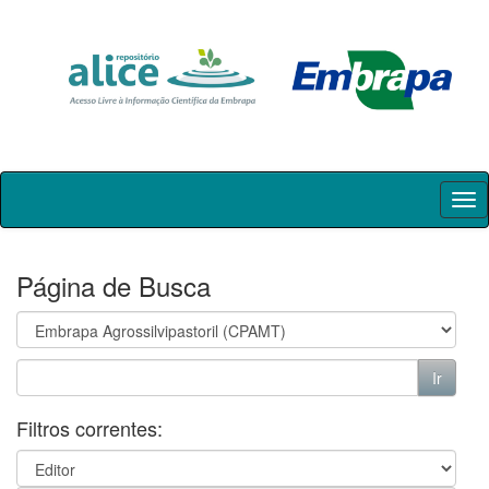
Skip
navigation
Página de Busca
Filtros correntes: