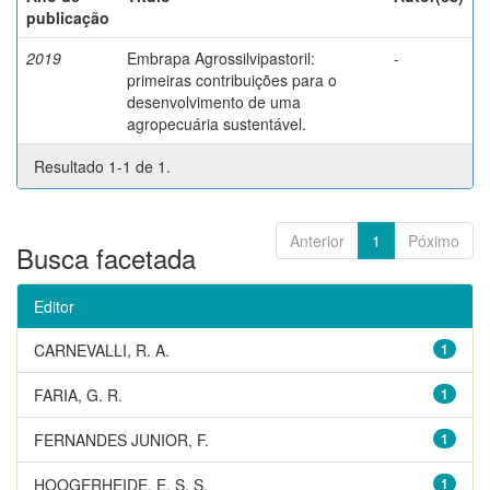
publicação
2019
Embrapa Agrossilvipastoril:
-
primeiras contribuições para o
desenvolvimento de uma
agropecuária sustentável.
Resultado 1-1 de 1.
Anterior
1
Póximo
Busca facetada
Editor
CARNEVALLI, R. A.
1
FARIA, G. R.
1
FERNANDES JUNIOR, F.
1
HOOGERHEIDE, E. S. S.
1