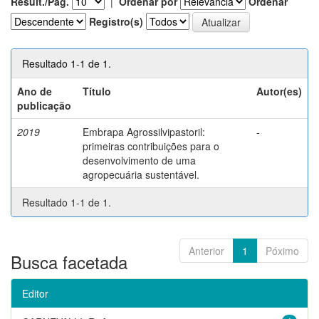
Result./Pág.
|
Ordenar por
Ordenar
Registro(s)
Resultado 1-1 de 1.
Ano de
Título
Autor(es)
publicação
2019
Embrapa Agrossilvipastoril:
-
primeiras contribuições para o
desenvolvimento de uma
agropecuária sustentável.
Resultado 1-1 de 1.
Anterior
1
Póximo
Busca facetada
Editor