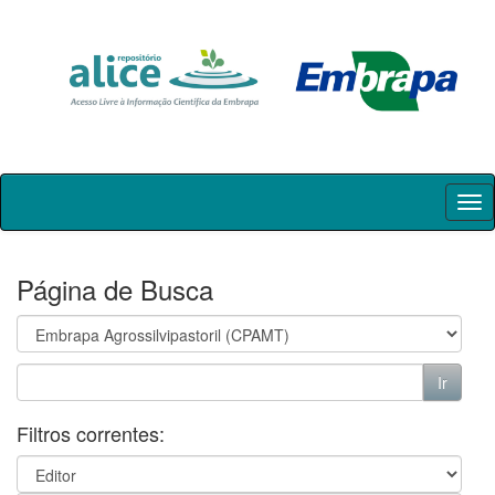
Skip
navigation
Página de Busca
Filtros correntes: