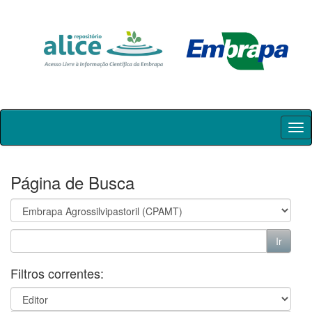
Skip
navigation
Página de Busca
Filtros correntes: