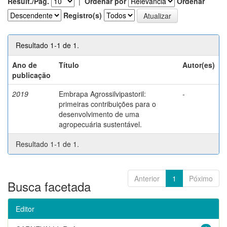
Result./Pág.
|
Ordenar por
Ordenar
Registro(s)
Resultado 1-1 de 1.
Ano de
Título
Autor(es)
publicação
2019
Embrapa Agrossilvipastoril:
-
primeiras contribuições para o
desenvolvimento de uma
agropecuária sustentável.
Resultado 1-1 de 1.
Anterior
1
Póximo
Busca facetada
Editor