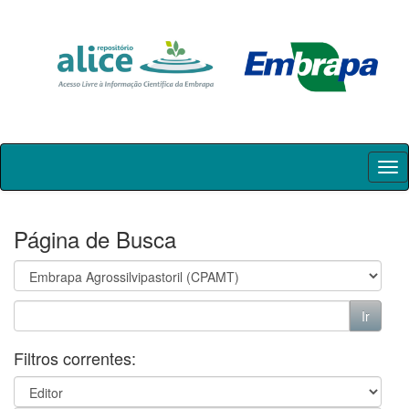
Skip
navigation
Página de Busca
Filtros correntes: