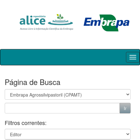
Skip
navigation
Página de Busca
Filtros correntes: