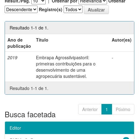
Result./Pág.
|
Ordenar por
Ordenar
Registro(s)
Resultado 1-1 de 1.
Ano de
Título
Autor(es)
publicação
2019
Embrapa Agrossilvipastoril:
-
primeiras contribuições para o
desenvolvimento de uma
agropecuária sustentável.
Resultado 1-1 de 1.
Anterior
1
Póximo
Busca facetada
Editor