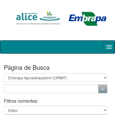
Skip
navigation
Página de Busca
Filtros correntes: