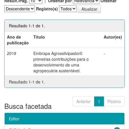
Result./Pág.
|
Ordenar por
Ordenar
Registro(s)
Resultado 1-1 de 1.
Ano de
Título
Autor(es)
publicação
2019
Embrapa Agrossilvipastoril:
-
primeiras contribuições para o
desenvolvimento de uma
agropecuária sustentável.
Resultado 1-1 de 1.
Anterior
1
Póximo
Busca facetada
Editor