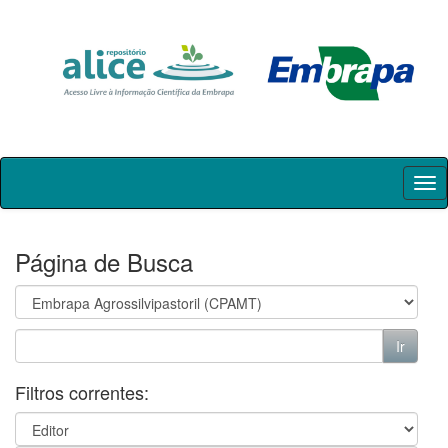
Skip
navigation
Página de Busca
Filtros correntes: