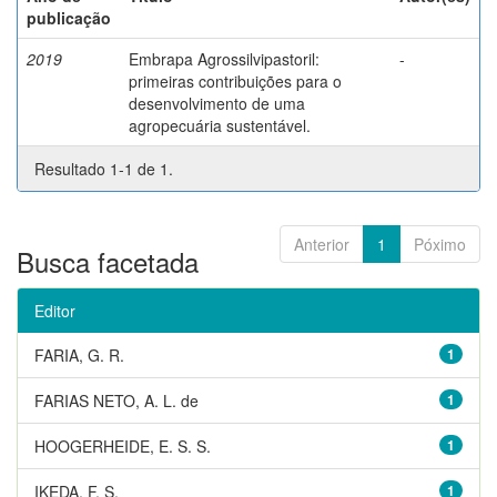
publicação
2019
Embrapa Agrossilvipastoril:
-
primeiras contribuições para o
desenvolvimento de uma
agropecuária sustentável.
Resultado 1-1 de 1.
Anterior
1
Póximo
Busca facetada
Editor
FARIA, G. R.
1
FARIAS NETO, A. L. de
1
HOOGERHEIDE, E. S. S.
1
IKEDA, F. S.
1